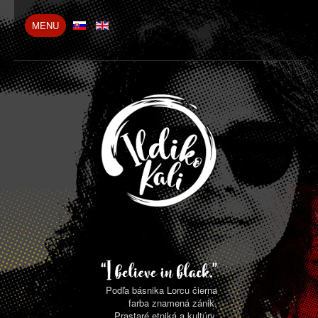
MENU
Toggle
Navigation
Ildiko Kali
Bio
Blog
Projekty
Foto / Video
Press
Kontakt
Podľa básnika Lorcu čierna
farba znamená zánik.
Prastaré etniká a kultúry,