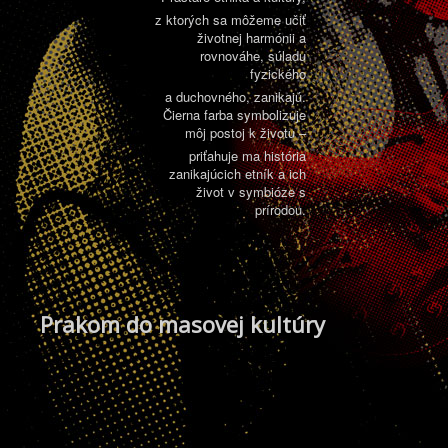
z ktorých sa môžeme učiť
životnej harmónii a
rovnováhe, súladu
fyzického
a duchovného, zanikajú.
Čierna farba symbolizuje
môj postoj k životu –
priťahuje ma história
zanikajúcich etník a ich
život v symbióze s
prírodou.
Prakom do masovej kultúry