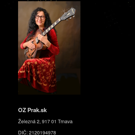
OZ Prak.sk
Železná 2, 917 01 Trnava
DIČ: 2120194978