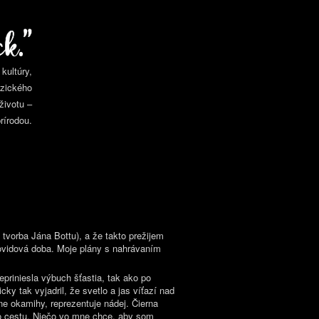
kultúry,
yzického
životu –
rírodou.
tvorba Jána Bottu), a že takto prežijem
covidová doba. Moje plány s nahrávaním
epriniesla výbuch šťastia, tak ako po
ky tak vyjadril, že svetlo a jas víťazí nad
ne okamihy, reprezentuje nádej. Čierna
alo cestu. Niečo vo mne chce, aby som