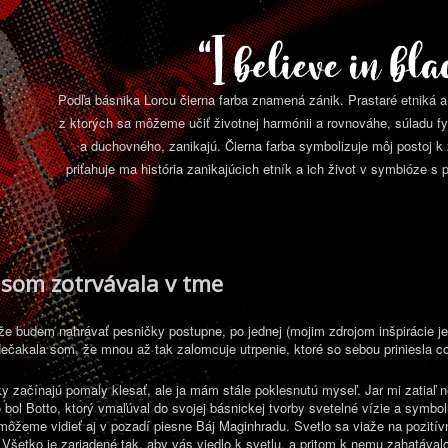
Podľa básnika Lorcu čierna farba znamená zánik. Prastaré etniká a 
z ktorých sa môžeme učiť životnej harmónii a rovnováhe, súladu f
a duchovného, zanikajú. Čierna farba symbolizuje môj postoj k 
priťahuje ma história zanikajúcich etník a ich život v symbióze s p
 som zotrvávala v tme
e budem nahrávať pesničky postupne, po jednej (mojim zdrojom inšpirácie je 
ečakala som, že mnou až tak zalomcuje utrpenie, ktoré so sebou priniesla 
y začínajú pomaly klesať, ale ja mám stále poklesnutú myseľ. Jar mi zatiaľ n
bol Botto, ktorý vmaľúval do svojej básnickej tvorby svetelné vízie a symbolic
môžeme vidieť aj v pozadí piesne Báj Maginhradu. Svetlo sa viaže na pozitív
. Všetko je zariadené tak, aby vás viedlo k svetlu, a pritom k nemu zahatáv