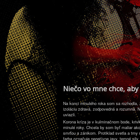
Niečo vo mne chce, aby
Na konci minulého roka som sa rozhodla, ž
izoláciu zdravá, zodpovedná a rozumná. N
uviazli.
Korona kríza je v kulminačnom bode, krivk
minulé roky. Chcela by som byť maliar ako 
smrťou a zánikom. Protiklad svetla a tmy 
farba označuje negatívne javy, temné sily